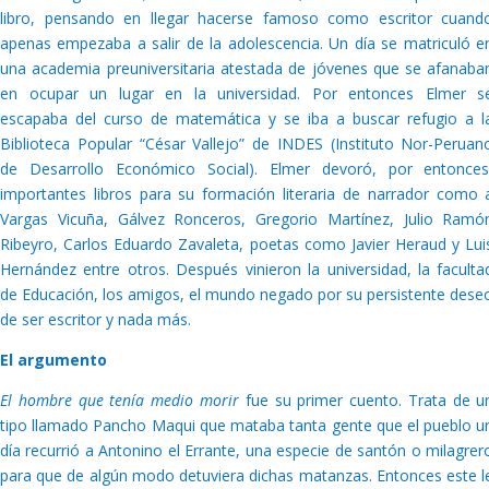
libro, pensando en llegar hacerse famoso como escritor cuand
apenas empezaba a salir de la adolescencia. Un día se matriculó e
una academia preuniversitaria atestada de jóvenes que se afanaba
en ocupar un lugar en la universidad. Por entonces Elmer s
escapaba del curso de matemática y se iba a buscar refugio a l
Biblioteca Popular “César Vallejo” de INDES (Instituto Nor-Peruan
de Desarrollo Económico Social). Elmer devoró, por entonces
importantes libros para su formación literaria de narrador como 
Vargas Vicuña, Gálvez Ronceros, Gregorio Martínez, Julio Ramó
Ribeyro, Carlos Eduardo Zavaleta, poetas como Javier Heraud y Lui
Hernández entre otros. Después vinieron la universidad, la faculta
de Educación, los amigos, el mundo negado por su persistente dese
de ser escritor y nada más.
El argumento
El hombre que tenía medio morir
fue su primer cuento. Trata de u
tipo llamado Pancho Maqui que mataba tanta gente que el pueblo u
día recurrió a Antonino el Errante, una especie de santón o milagrer
para que de algún modo detuviera dichas matanzas. Entonces este l