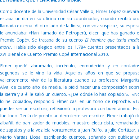
Como docente de la Universidad César Vallejo, Elmer López Guevara
estaba un día en su oficina con su coordinador, cuando recibió un
llamada externa. Al otro lado de la línea, con voz suspicaz, su espos
le anunciaba: «Han llamado de Petroperú, dicen que has ganado e
Premio Copé». Se trataba de su cuento
El hombre que tenía medi
morir.
Había sido elegido entre los 1,784 cuentos presentados a l
XVI Bienal de Cuento Premio Copé Internacional 2010.
Elmer quedó abrumado, incrédulo, enmudecido y en contado
segundos se le vino la vida. Aquellos años en que se propus
valientemente vivir de la literatura cuando su profesora Margarit
Alva, de cuarto año de media, le pidió hacer una composición sobr
la sierra y a él le salió un cuento. «¿De dónde lo has copiado?». «N
lo he copiado», respondió Elmer casi en un tono de reproche. «T
puedes ser un escritor», reflexionó la profesora con buen ánimo. Es
fue todo. Tenía de pronto un derrotero: ser escritor. Elmer trabajó d
albañil, de barnizador de muebles, maestro electricista, remachado
de zapatos y a la vez leía vorazmente a Juan Rulfo, a Julio Cortázar, 
Mario Vargas Llosa; escribiendo cuentos, soñando con publicar u