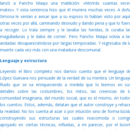
lanzó a Pancho Maqui una maldición: «Morirás cuantas vece
mates». Y esta sentencia hizo que él muriera muchas veces. A doñ
Simona le venían a avisar que a su esposo lo habían visto por aquí
otras veces por allá, caminando desnudo y dando pena y que lo fuer
a recoger. Lo traía siempre y le lavaba las heridas, le curaba la
magulladuras y le daba de comer. Pero Pancho Maqui volvía a la
andadas desapareciéndose por largas temporadas. Y regresaba de l
muerte cada vez más con una matadura descomunal.
Lenguaje y estructura
Leyendo el libro completo nos damos cuenta que el lenguaje d
López Guevara nos persuade de la verdad de su mentira. Un lenguaj
fluido que se va enriqueciendo a medida que lo leemos en su
detalles sobre las costumbres, los mitos, las creencias de l
comunidad imaginaria, del mundo social, que es el mismo, en todo
los cuentos. Estos, además, delatan que el autor construye y rehac
la realidad. No los cuenta al azar o por intuición sino de forma lúcid
construyendo sus estructuras las cuales reacomoda o corrig
apoyado en ciertas técnicas, influidas, a mi parecer, por el boo